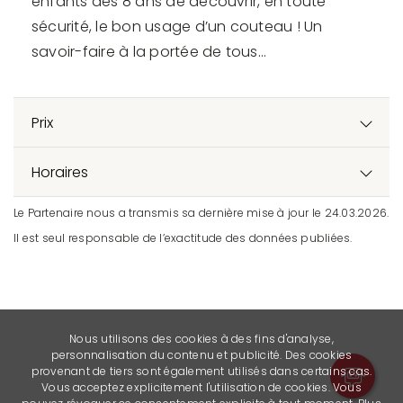
enfants dès 8 ans de découvrir, en toute
sécurité, le bon usage d’un couteau ! Un
savoir-faire à la portée de tous…
Prix
Horaires
Le Partenaire nous a transmis sa dernière mise à jour le 24.03.2026.
Il est seul responsable de l’exactitude des données publiées.
Nous utilisons des cookies à des fins d'analyse,
personnalisation du contenu et publicité. Des cookies
provenant de tiers sont également utilisés dans certains cas.
Vous acceptez explicitement l'utilisation de cookies. Vous