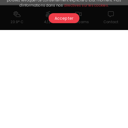
pouvez révoquer ce consentement explicite à tout moment. Plus
d'informations dans nos
directives sur les cookies
.
Accepter
23.9° C
4/24
Webcams
Contact
Cela pourrait également vous
intéresser...