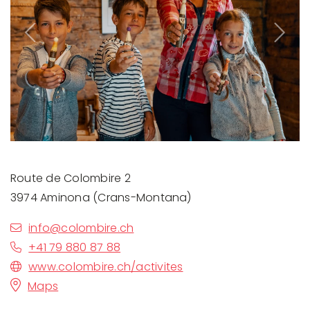
Previous
Next
Route de Colombire 2
3974 Aminona (Crans-Montana)
info@colombire.ch
+41 79 880 87 88
www.colombire.ch/activites
Maps