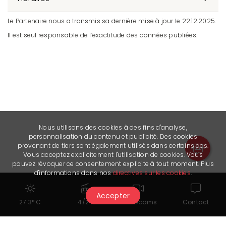
Le Partenaire nous a transmis sa dernière mise à jour le 22.12.2025.
Il est seul responsable de l’exactitude des données publiées.
Nous utilisons des cookies à des fins d'analyse,
personnalisation du contenu et publicité. Des cookies
provenant de tiers sont également utilisés dans certains cas.
Vous acceptez explicitement l'utilisation de cookies. Vous
pouvez révoquer ce consentement explicite à tout moment. Plus
d'informations dans nos
directives sur les cookies
.
Accepter
27.3° C
4/24
Webcams
Contact