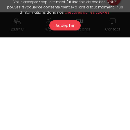
Vous acceptez explicitement l'utilisation de cookies. Vous
pouvez révoquer ce consentement explicite à tout moment. Plus
d'informations dans nos
directives sur les cookies
.
Accepter
23.9° C
4/24
Webcams
Contact
Cela pourrait également vous
intéresser...