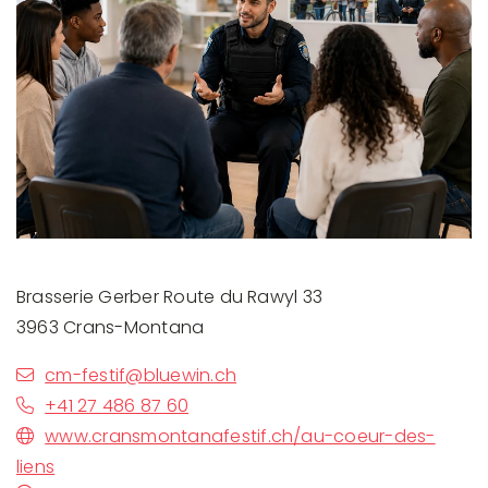
Brasserie Gerber Route du Rawyl 33
3963 Crans-Montana
cm-festif@bluewin.ch
+41 27 486 87 60
www.cransmontanafestif.ch/au-coeur-des-
liens