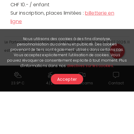
CHF 10.- / enfant
Sur inscription, places limitées :
billetterie en
ligne
Nous utilisons des cookies à des fins d'analyse,
Le Partenaire nous a transmis sa dernière mise à jour le 9.07.2026. Il
personnalisation du contenu et publicité. Des cookies
provenant de tiers sont également utilisés dans certains cas.
est seul responsable de l’exactitude des données publiées.
Vous acceptez explicitement l'utilisation de cookies. Vous
pouvez révoquer ce consentement explicite à tout moment. Plus
d'informations dans nos
directives sur les cookies
.
Accepter
23.9° C
4/24
Webcams
Contact
Cela pourrait également vous
intéresser...