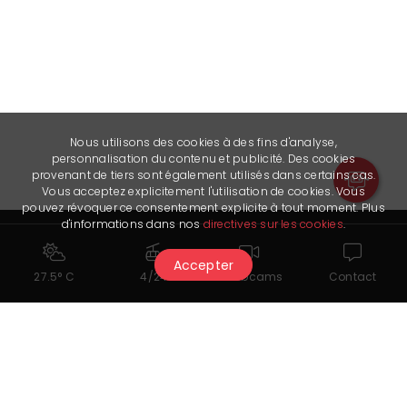
Nous utilisons des cookies à des fins d'analyse,
personnalisation du contenu et publicité. Des cookies
provenant de tiers sont également utilisés dans certains cas.
Vous acceptez explicitement l'utilisation de cookies. Vous
pouvez révoquer ce consentement explicite à tout moment. Plus
d'informations dans nos
directives sur les cookies
.
Accepter
27.5° C
4/24
Webcams
Contact
Restons en contact
Crans-Montana Tourisme & Congrès
Route des Arolles 4
3963 Crans-Montana
information@crans-montana.ch