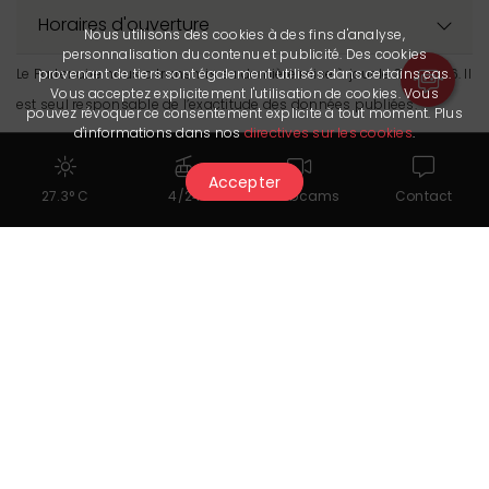
Horaires d'ouverture
Nous utilisons des cookies à des fins d'analyse,
personnalisation du contenu et publicité. Des cookies
Le Partenaire nous a transmis sa dernière mise à jour le 3.07.2026. Il
provenant de tiers sont également utilisés dans certains cas.
Vous acceptez explicitement l'utilisation de cookies. Vous
est seul responsable de l’exactitude des données publiées.
pouvez révoquer ce consentement explicite à tout moment. Plus
d'informations dans nos
directives sur les cookies
.
Accepter
27.3° C
4/24
Webcams
Contact