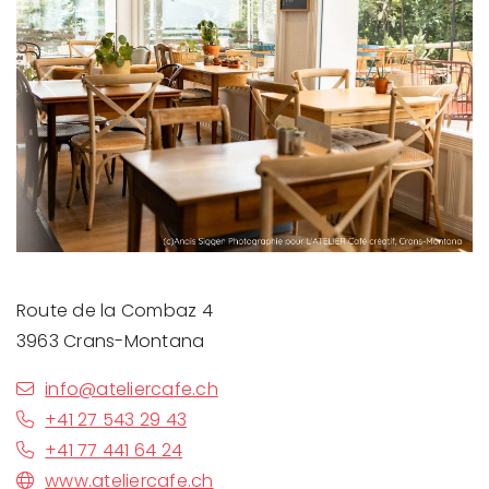
Previous
Next
Route de la Combaz 4
3963 Crans-Montana
info@ateliercafe.ch
+41 27 543 29 43
+41 77 441 64 24
www.ateliercafe.ch