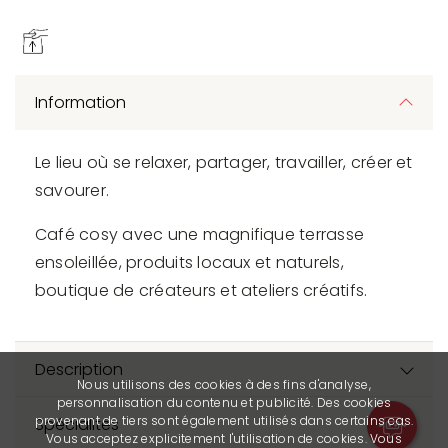
Information
Le lieu où se relaxer, partager, travailler, créer et
savourer.
Café cosy avec une magnifique terrasse
ensoleillée, produits locaux et naturels,
boutique de créateurs et ateliers créatifs.
Description
Nous utilisons des cookies à des fins d'analyse,
personnalisation du contenu et publicité. Des cookies
provenant de tiers sont également utilisés dans certains cas.
Spécialités
Vous acceptez explicitement l'utilisation de cookies. Vous