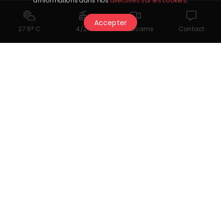
d'informations dans nos
directives sur les cookies
.
plaisir de vos yeux.
Accepter
27.5° C
4/24
Webcams
Contact
Espace VIP
Dans un espace chaleureux et confortable,
vous pourrez vous y détendre et passer des
agréables moments.
Nos services
Bar - Dancing - Night Club - Cabaret -
Erotisme - Strip Tease - Spectacles -
Sensualité - Disco - Musique - Danse -
Ambiance - Fantasme