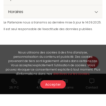
Horaires
Le Partenaire nous a transmis sa dernière mise à jour le 14.09.2025.
Il est seul responsable de l’exactitude des données publiées.
Nous utilisons des cookies à des fins d'analyse,
personnalisation du contenu et publicité. Des cookies
provenant de tiers sont également utilisés dans certains cas.
Vous acceptez explicitement l'utilisation de cookies. Vous
pouvez révoquer ce consentement explicite à tout moment. Plus
d'informations dans nos
directives sur les cookies
.
Accepter
26.1° C
4/24
Webcams
Contact