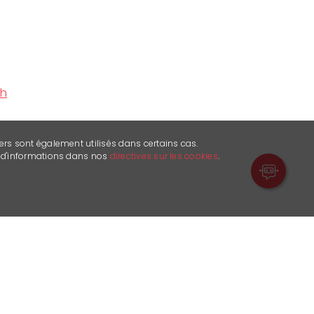
ch
ers sont également utilisés dans certains cas.
s d'informations dans nos
directives sur les cookies
.
nnes