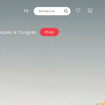
FR
oupes & Congrès
Shop