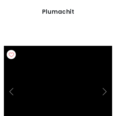
Plumachit
Previous
Next