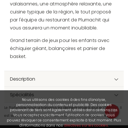
valaisannes, une atmosphère relaxante, une
cuisine typique de la région, le tout proposé
par l'équipe du restaurant de Plumachit qui
vous assurera un moment inoubliable.
Grand terrain de jeux pour les enfants avec
échiquier géant, balançoires et panier de
basket.
Description
Spécialités
Nous utilisons des cookies à des fins d'analyse,
personnalisation du contenu et publicité. Des cookies
Le Partenaire nous a transmis sa dernière mise à jour le 17.10.2019. Il
provenant de tiers sont également utilisés dans certains cas.
Vous acceptez explicitement l'utilisation de cookies. Vous
est seul responsable de l’exactitude des données publiées.
pouvez révoquer ce consentement explicite à tout moment. Plus
d'informations dans nos
directives sur les cookies
.