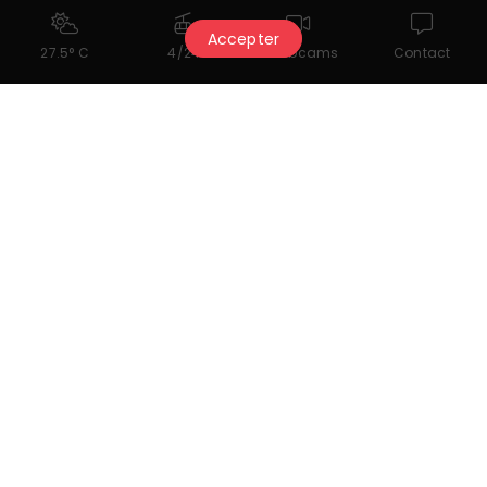
Accepter
27.5° C
4/24
Webcams
Contact
Liens utiles