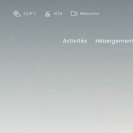
23.9° C
4/24
Webcams
Activités
Hébergemen