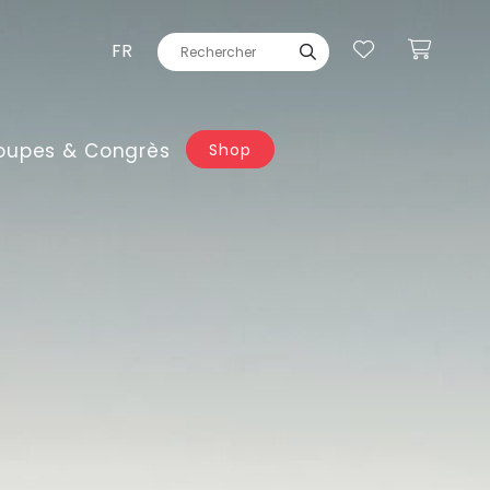
FR
oupes & Congrès
Shop