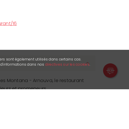
rant/16
ers sont également utilisés dans certains cas.
s d'informations dans nos
directives sur les cookies
.
ines Montana - Arnouva, le restaurant
kieurs et promeneurs.