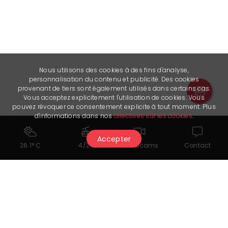
Nous utilisons des cookies à des fins d'analyse,
personnalisation du contenu et publicité. Des cookies
provenant de tiers sont également utilisés dans certains cas.
Vous acceptez explicitement l'utilisation de cookies. Vous
pouvez révoquer ce consentement explicite à tout moment. Plus
d'informations dans nos
directives sur les cookies
.
Accepter
26.1° C
4/24
Webcams
Contact
Cela pourrait également vous