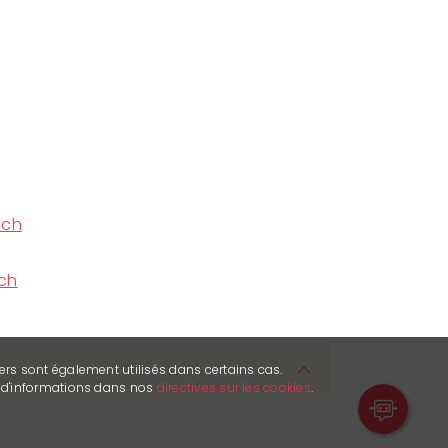
.ch
ch
ers sont également utilisés dans certains cas.
s d'informations dans nos
directives sur les cookies
.