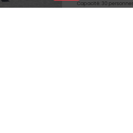
Capacité: 30 personne
Terrasse: oui, 20 perso
Fumoir: non
Banquets: non
Facilité pour personne à
Coin enfant: non
Accès internet (wifi) à 
Diffusion d'évènements 
Piano bar: non
Spécialités
Horaires
Le Partenaire nous a transmis sa de
responsable de l’exactitude des 