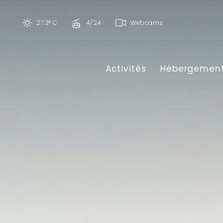
27.3° C
4/24
Webcams
Activités
Hébergemen