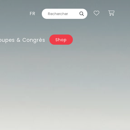
FR
oupes & Congrès
Shop