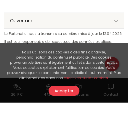
Ouverture
Le Partenaire nous a transmis sa dernière mise à jour le 12.04.2026.
Il est seul responsable de l’exactitude des données publiées.
Nous utilisons des cookies à des fins d'analyse,
personnalisation du contenu et publicité. Des cookies
provenant de tiers sont également utilisés dans certains cas.
Vous acceptez explicitement l'utilisation de cookies. Vous
pouvez révoquer ce consentement explicite à tout moment. Plus
d'informations dans nos
directives sur les cookies
.
Accepter
26.1° C
4/24
Webcams
Contact