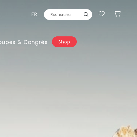
FR
oupes & Congrès
Shop