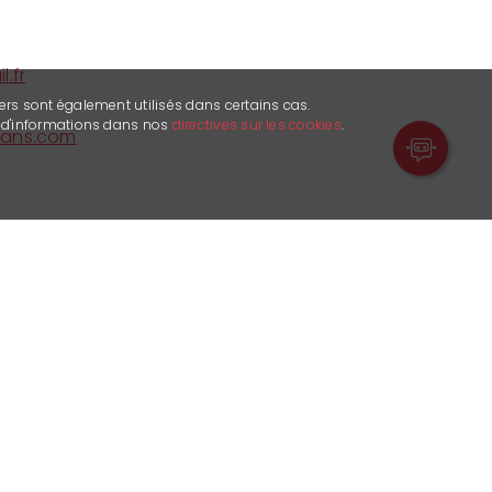
.fr
ers sont également utilisés dans certains cas.
s d'informations dans nos
directives sur les cookies
.
rans.com
rnière mise à jour le 16.09.2016. Il est seul
données publiées.