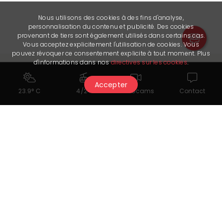
Nous utilisons des cookies à des fins d'analyse,
personnalisation du contenu et publicité. Des cookies
provenant de tiers sont également utilisés dans certains cas.
Vous acceptez explicitement l'utilisation de cookies. Vous
pouvez révoquer ce consentement explicite à tout moment. Plus
d'informations dans nos
directives sur les cookies
.
Accepter
23.9° C
4/24
Webcams
Contact
Cela pourrait également vous
intéresser...