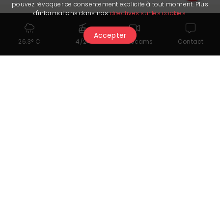
pouvez révoquer ce consentement explicite à tout moment. Plus
d'informations dans nos
directives sur les cookies
.
Accepter
26.3° C
4/24
Webcams
Contact
Cela pourrait également vous
intéresser...