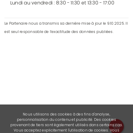
Lundi au vendredi : 8:30 - 11:30 et 13:30 - 17:00
Le Partenaire nous a transmis sa dernière mise à jour le 9.10.2025. Il
est seul responsable de l’exactitude des données publiées.
Nous utilisons des cookies à des fins d'analyse,
personnalisation du contenu et publicité. Des cookies
provenant de tiers sont également utilisés dans certains cas.
Vous acceptez explicitement l'utilisation de cookies. Vous