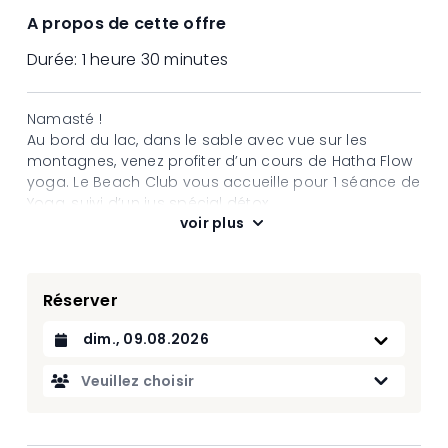
A propos de cette offre
Durée:
1 heure 30 minutes
Namasté !
Au bord du lac, dans le sable avec vue sur les
montagnes, venez profiter d’un cours de Hatha Flow
yoga. Le Beach Club vous accueille pour 1 séance de
Yoga, suivi d’un jus spécial détox.
voir plus
Cours tous niveaux.
Le hatha yoga, une pratique faisant partie des styles
de yoga doux, est basée sur 3
principes fondamentaux : la respiration («
Réserver
Pranayama »), les postures physiques (« Asanas ») et
enfin la méditation. Elle s’adapte aux possibilités, à la
Datum auswählen
condition et à l’âge de chacun et offre un potentiel
de progression quasi illimité.
Veuillez choisir
Cours par
Makia Yoga by Béa
Le dimanche 26 juillet cours de Pilates by Audrey
(Pilates Power Club)