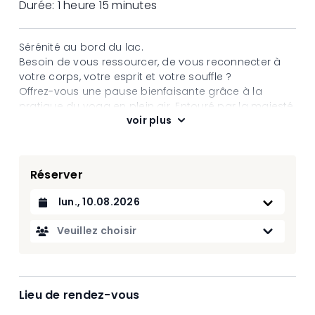
Durée:
1 heure 15 minutes
Sérénité au bord du lac.
Besoin de vous ressourcer, de vous reconnecter à
votre corps, votre esprit et votre souffle ?
Offrez-vous une pause bienfaisante grâce à la
pratique du yoga en plein air. Entouré par la majesté
voir plus
des montagnes et porté par la pureté de l’air,
chaque séance devient une invitation à l’harmonie
intérieure. Le cadre naturel amplifie les bienfaits du
yoga et favorise une reconnexion profonde avec
Réserver
soi-même.
Les lundis 18h00 au fond du camping
Datum auswählen
Les mercredis 17h00 dans le jardin de l'hôtel la Prairie
Les jeudis matin 8h30 sur la plateforme au milieu du
Veuillez choisir
lac
Lieu de rendez-vous