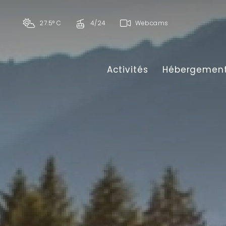
27.5° C
4/24
Webcams
Activités
Hébergemen