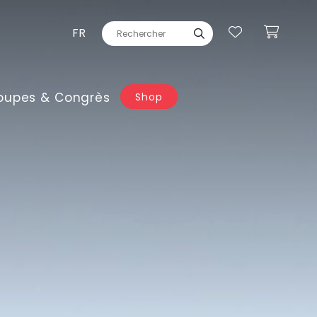
FR
oupes & Congrès
Shop