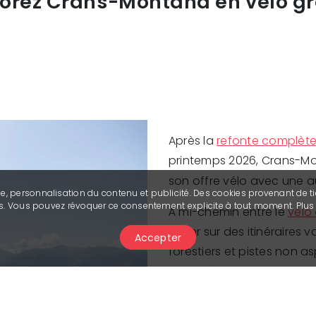
lorez Crans-Montana en vélo gr
Après la
refonte complète
printemps 2026, Crans-M
son offre vélo avec une au
se, personnalisation du contenu et publicité. Des cookies provenant de ti
ies. Vous pouvez révoquer ce consentement explicite à tout moment. Plu
À mi-chemin entre le
vélo
rouler sur des itinéraires 
Accepter
forestiers et pistes non as
pour découvrir un territoi
paysages.