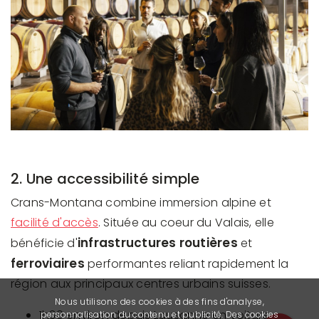
2. Une accessibilité simple
Crans-Montana combine immersion alpine et
facilité d'accès
. Située au coeur du Valais, elle
infrastructures routières
bénéficie d'
et
ferroviaires
performantes reliant rapidement la
région aux principaux centres urbains suisses.
Nous utilisons des cookies à des fins d'analyse,
1h30 environ depuis Lausanne en voiture
personnalisation du contenu et publicité. Des cookies