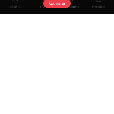
Accepter
23.9° C
4/24
Webcams
Contact
Restons en contact
Crans-Montana Tourisme & Congrès
Route des Arolles 4
3963 Crans-Montana
information@crans-montana.ch
+41 27 485 04 04
Inscrivez-vous à notre newsletter
Lire notre dernière newsletter
Retrouvez-nous sur