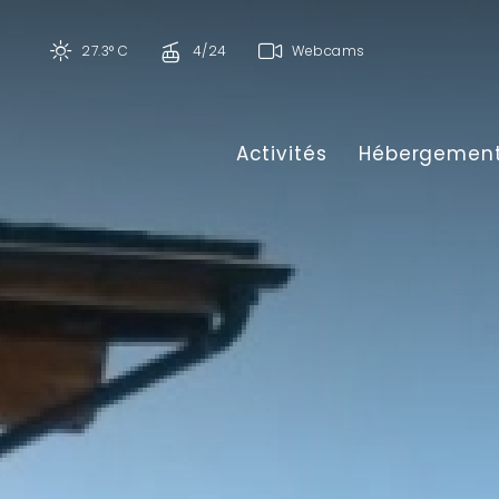
27.3° C
4/24
Webcams
Activités
Hébergemen