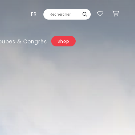
FR
oupes & Congrès
Shop