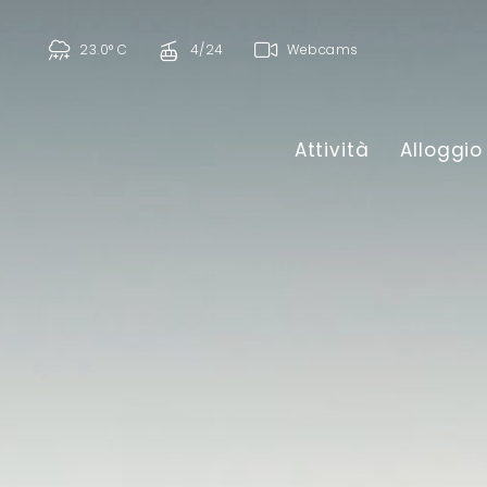
23.0° C
4/24
Webcams
Attività
Alloggio