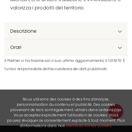
valorizza i prodotti del territorio.
Descrizione
Orari
Il Partner ci ha trasmesso il suo ultimo aggiornamento il 1.01.1970. È
l’unico responsabile dell’accuratezza dei dati pubblicati.
Nous utilisons des cookies à des fins d'analyse,
personnalisation du contenu et publicité. Des cookies
provenant de tiers sont également utilisés dans certains cas.
Vous acceptez explicitement l'utilisation de cookies. Vous
pouvez révoquer ce consentement explicite à tout moment. Plus
d'informations dans nos
directives sur les cookies
.