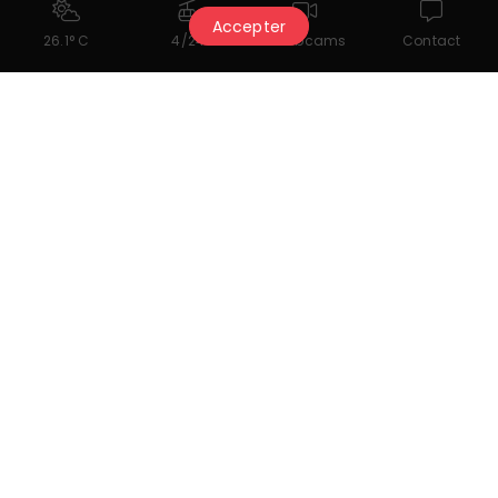
Accepter
26.1° C
4/24
Webcams
Contact
Download documenti
Scarlet light
Link utili
Menu Tea Time 2025
Le Rendez-Vous des Amis