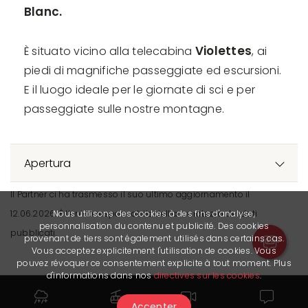
Blanc.
Violettes
È situato vicino alla telecabina
, ai
piedi di magnifiche passeggiate ed escursioni.
E il luogo ideale per le giornate di sci e per
passeggiate sulle nostre montagne.
Apertura
Il Partner ci ha trasmesso il suo ultimo aggiornamento il
Nous utilisons des cookies à des fins d'analyse,
12.06.2026. È l’unico responsabile dell’accuratezza dei dati
personnalisation du contenu et publicité. Des cookies
pubblicati.
provenant de tiers sont également utilisés dans certains cas.
Vous acceptez explicitement l'utilisation de cookies. Vous
pouvez révoquer ce consentement explicite à tout moment. Plus
d'informations dans nos
directives sur les cookies
.
Accepter