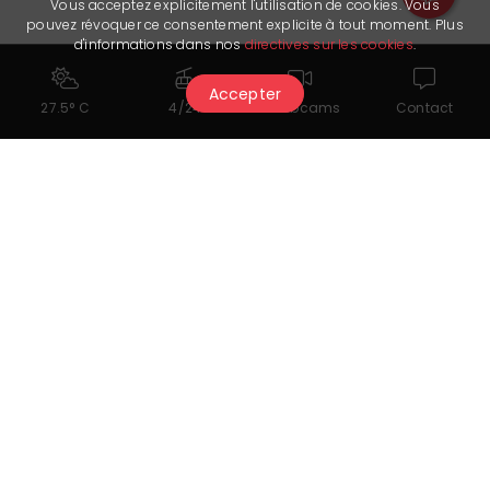
Vous acceptez explicitement l'utilisation de cookies. Vous
pouvez révoquer ce consentement explicite à tout moment. Plus
d'informations dans nos
directives sur les cookies
.
Accepter
27.5° C
4/24
Webcams
Contact
Salle de
2
(80 m
)
50
40
25
70
séminaire
Carnotzet
2
(36 m
)
-
-
20
-
Cela pourrait également vous
intéresser...