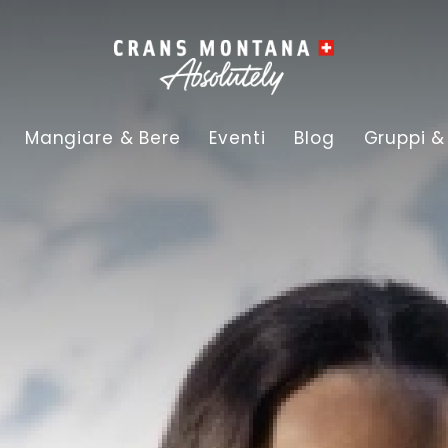
Mangiare & Bere
Eventi
Blog
Gruppi &