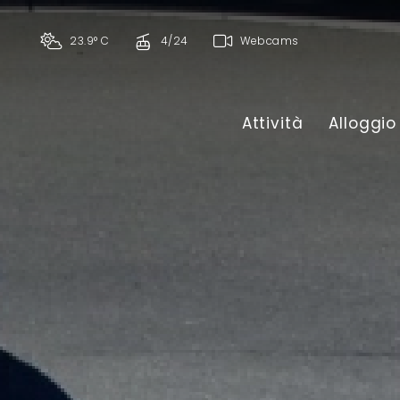
23.9° C
4/24
Webcams
Attività
Alloggio