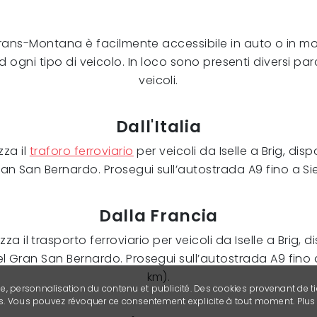
, Crans-Montana è facilmente accessibile in auto o in
ogni tipo di veicolo. In loco sono presenti diversi pa
veicoli.
Dall'Italia
zza il
traforo ferroviario
per veicoli da Iselle a Brig, disp
Gran San Bernardo. Prosegui sull’autostrada A9 fino a S
Dalla Francia
za il trasporto ferroviario per veicoli da Iselle a Brig, d
del Gran San Bernardo. Prosegui sull’autostrada A9 fino
km).
se, personnalisation du contenu et publicité. Des cookies provenant de ti
ies. Vous pouvez révoquer ce consentement explicite à tout moment. Plu