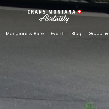
Mangiare & Bere
Eventi
Blog
Gruppi &