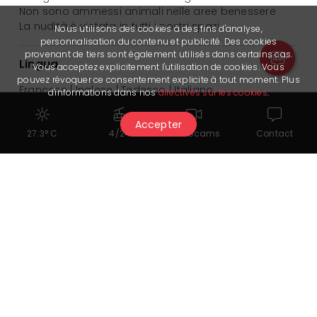
Non sono ammessi animali nelle aree benessere
La nudità è vietata in tutti i nostri spazi
Nous utilisons des cookies à des fins d'analyse,
personnalisation du contenu et publicité. Des cookies
provenant de tiers sont également utilisés dans certains cas.
Lingua
Vous acceptez explicitement l'utilisation de cookies. Vous
pouvez révoquer ce consentement explicite à tout moment. Plus
Francese | Inglese | Tedesco | Italiano
d'informations dans nos
directives sur les cookies
.
Accepter
Time
27.3° C
4/24
Webcams
Contact
Dalle 08:00 alle 20:00
fornitore/provider
Aïda Hotel&Spa