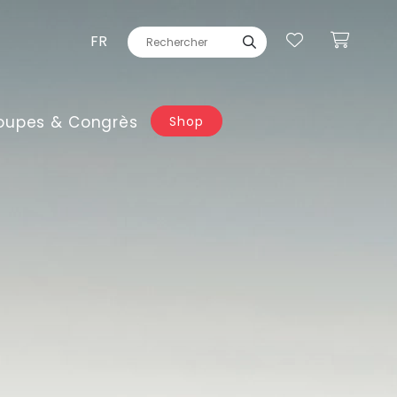
FR
oupes & Congrès
Shop