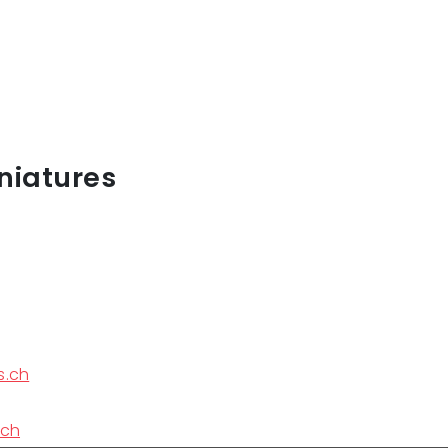
niatures
s.ch
.ch