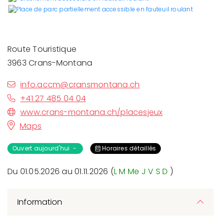
Route Touristique
3963 Crans-Montana
info.accm@cransmontana.ch
+41 27 485 04 04
www.crans-montana.ch/placesjeux
Maps
Ouvert aujourd'hui -
Horaires détaillés
Du 01.05.2026 au 01.11.2026 (
L
M
Me
J
V
S
D
)
Information