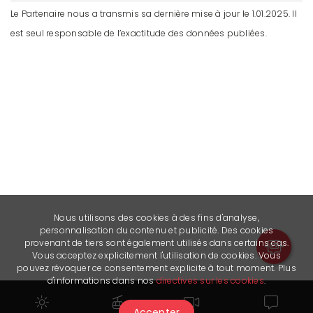
Le Partenaire nous a transmis sa dernière mise à jour le 1.01.2025. Il
est seul responsable de l’exactitude des données publiées.
Nous utilisons des cookies à des fins d'analyse,
personnalisation du contenu et publicité. Des cookies
provenant de tiers sont également utilisés dans certains cas.
Vous acceptez explicitement l'utilisation de cookies. Vous
pouvez révoquer ce consentement explicite à tout moment. Plus
d'informations dans nos
directives sur les cookies
.
Documents à télécharger
Bowling
Accepter