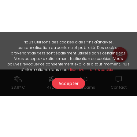
Nous utilisons des cookies à des fins d'analyse,
personnalisation du contenu et publicité. Des cookies
provenant de tiers sont également utilisés dans certains cas.
Vous acceptez explicitement l'utilisation de cookies. Vous
pouvez révoquer ce consentement explicite à tout moment. Plus
d'informations dans nos
directives sur les cookies
.
Accepter
23.9° C
4/24
Webcams
Contact
Cela pourrait également vous