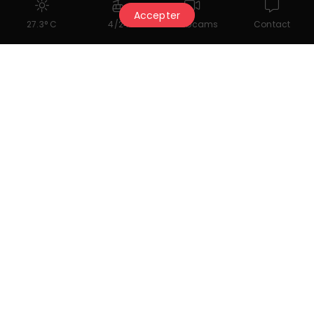
Accepter
27.3° C
4/24
Webcams
Contact
Dokumente zum Herunterladen
Planning Février 26
Retraite de Yoga Mars 2026
Retraite Yoga & Safari Botswana Automne
Nützliche Links
Instagram