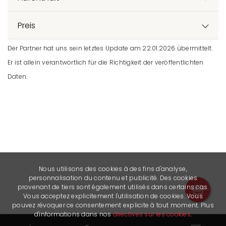
Preis
Der Partner hat uns sein letztes Update am 22.01.2026 übermittelt.
Er ist allein verantwortlich für die Richtigkeit der veröffentlichten
Daten.
Nous utilisons des cookies à des fins d'analyse,
personnalisation du contenu et publicité. Des cookies
provenant de tiers sont également utilisés dans certains cas.
Vous acceptez explicitement l'utilisation de cookies. Vous
pouvez révoquer ce consentement explicite à tout moment. Plus
d'informations dans nos
directives sur les cookies
.