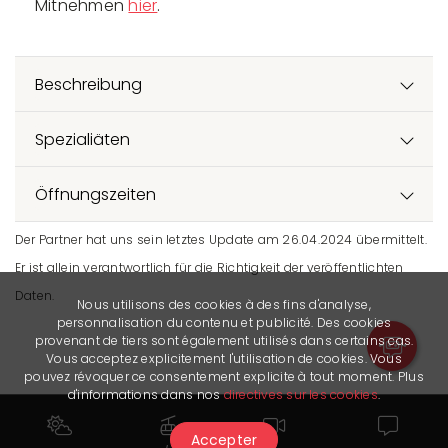
Mitnehmen
hier
.
Beschreibung
Spezialiäten
Öffnungszeiten
Der Partner hat uns sein letztes Update am 26.04.2024 übermittelt.
Er ist allein verantwortlich für die Richtigkeit der veröffentlichten
Daten.
Nous utilisons des cookies à des fins d'analyse,
personnalisation du contenu et publicité. Des cookies
provenant de tiers sont également utilisés dans certains cas.
Vous acceptez explicitement l'utilisation de cookies. Vous
pouvez révoquer ce consentement explicite à tout moment. Plus
d'informations dans nos
directives sur les cookies
.
Accepter