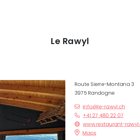
Le Rawyl
Route Sierre-Montana 3
3975 Randogne
info@le-rawyl.ch
+41 27 480 22 07
www.restaurant-rawyl
Maps