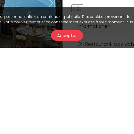
Next
se, personnalisation du contenu et publicité. Des cookies provenant de ti
ies. Vous pouvez révoquer ce consentement explicite à tout moment. Plu
Informationen
Accepter
Ein Restaurant, das sic
Veranstaltungen wie T
Seminaren usw. widmet
Unser Restaurant verfü
und wir können auch z
Beschreibung
Spezialiäten