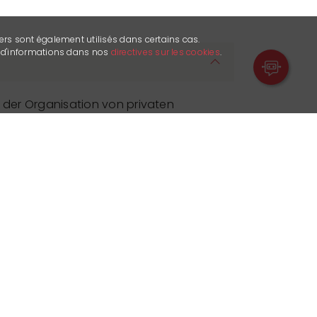
ers sont également utilisés dans certains cas.
s d'informations dans nos
directives sur les cookies
.
h der Organisation von privaten
aufen, Geburtstagen, Beerdigungen,
.
gt auch über einen Catering-Service
u Ihnen kommen.