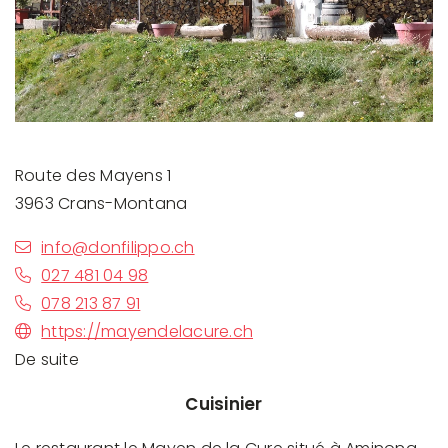
Route des Mayens 1
3963 Crans-Montana
info@donfilippo.ch
027 481 04 98
078 213 87 91
https://mayendelacure.ch
De suite
Cuisinier