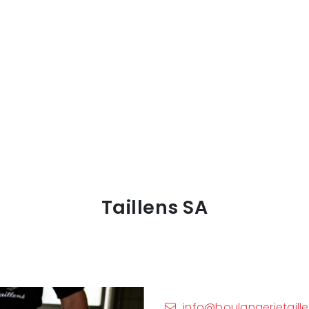
Taillens SA
info@boulangerietaill