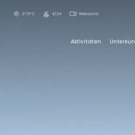
27.3° C
4/24
Webcams
Aktivitäten
Unterkün