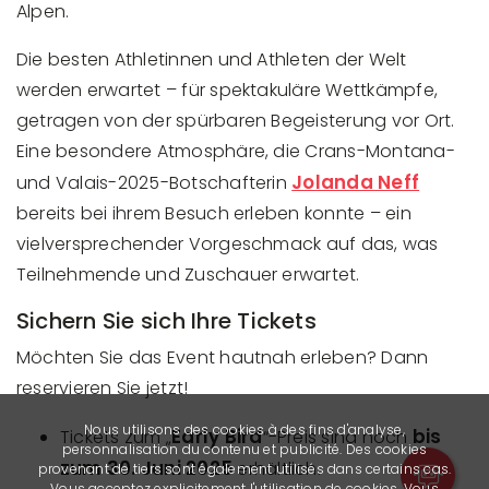
Alpen.
Die besten Athletinnen und Athleten der Welt
werden erwartet – für spektakuläre Wettkämpfe,
getragen von der spürbaren Begeisterung vor Ort.
Eine besondere Atmosphäre, die Crans-Montana-
Jolanda Neff
und Valais-2025-Botschafterin
bereits bei ihrem Besuch erleben konnte – ein
vielversprechender Vorgeschmack auf das, was
Teilnehmende und Zuschauer erwartet.
Sichern Sie sich Ihre Tickets
Möchten Sie das Event hautnah erleben? Dann
reservieren Sie jetzt!
Nous utilisons des cookies à des fins d'analyse,
Early Bird
bis
Tickets zum „
“-Preis sind noch
personnalisation du contenu et publicité. Des cookies
zum 30. Juni 2025
erhältlich.
provenant de tiers sont également utilisés dans certains cas.
Vous acceptez explicitement l'utilisation de cookies. Vous