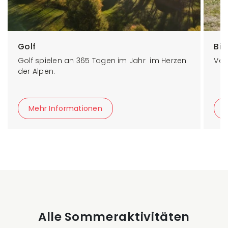
Golf
Bik
Golf spielen an 365 Tagen im Jahr im Herzen
Vel
der Alpen.
Mehr Informationen
Alle Sommeraktivitäten