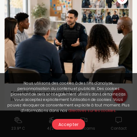
Nous utilisons des cookies à des fins d'analyse,
personnalisation du contenu et publicité. Des cookies
Sensibilisierungsworkshop
Au coeur des
provenant de tiers sont également utilisés dans certains cas.
liens
Vous acceptez explicitement l'utilisation de cookies. Vous
pouvez révoquer ce consentement explicite à tout moment. Plus
d'informations dans nos
directives sur les cookies
.
Accepter
23.9° C
4/24
Webcams
Contact