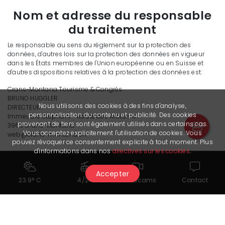
Nom et adresse du responsable
du traitement
Le responsable au sens du règlement sur la protection des
données, d'autres lois sur la protection des données en vigueur
dans les États membres de l'Union européenne ou en Suisse et
d'autres dispositions relatives à la protection des données est:
Crans-Montana Tourisme & Congrès
BRUNO HUGGLER
Nous utilisons des cookies à des fins d'analyse,
DIRECTEUR
personnalisation du contenu et publicité. Des cookies
Immeuble Stéphani - Route des Arolles 4
provenant de tiers sont également utilisés dans certains cas.
3963 Crans-Montana
Vous acceptez explicitement l'utilisation de cookies. Vous
web@crans-montana.ch
pouvez révoquer ce consentement explicite à tout moment. Plus
d'informations dans nos
directives sur les cookies
.
Accepter
23.9° C
4/24
Webcams
Contact