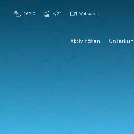
26.1° C
4/24
Webcams
Aktivitäten
Unterkün