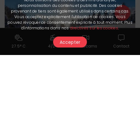
personnalisation du contenu et publicité. Des cookies
provenant de tiers sont également utilisés dans certains cas.
Vous acceptez explicitement l'utilisation de cookies. Vous
pouvez révoquer ce consentement explicite à tout moment. Plus
d'informations dans nos
directives sur les cookies
.
Accepter
27.5° C
4/24
Webcams
Contact
Crans - Lens
Geschlossen
Einfach
Alle anzeigen