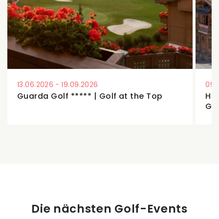
13.06.2026 - 19.09.2026
05.
Guarda Golf ***** | Golf at the Top
Hos
Ga
Die nächsten Golf-Events