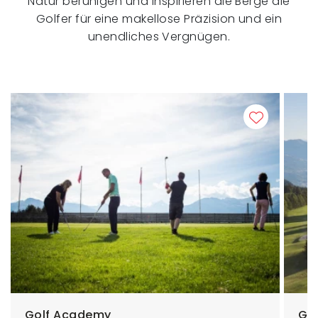
Natur beruhigen und inspirieren die Berge die
Golfer für eine makellose Präzision und ein
unendliches Vergnügen.
Golf Academy
Go