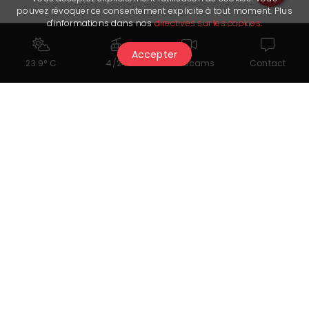
pouvez révoquer ce consentement explicite à tout moment. Plus
d'informations dans nos
directives sur les cookies
.
Accepter
23.9° C
4/24
Webcams
Contact
Reservieren Sie Ihre nächste
Wanderung
Alle anzeigen
TOP